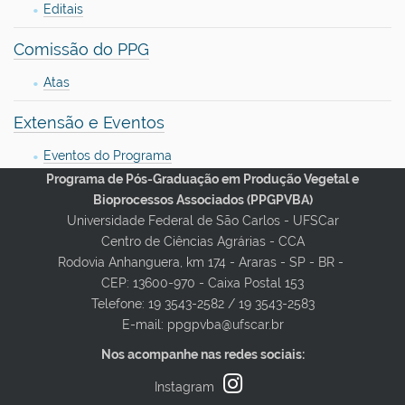
Editais
Comissão do PPG
Atas
Extensão e Eventos
Eventos do Programa
Programa de Pós-Graduação em Produção Vegetal e
Egressos
Bioprocessos Associados (PPGPVBA)
Universidade Federal de São Carlos - UFSCar
Egressos em destaque
Centro de Ciências Agrárias - CCA
Rodovia Anhanguera, km 174 - Araras - SP - BR -
Contato
CEP: 13600-970 - Caixa Postal 153
Telefone: 19 3543-2582 / 19 3543-2583
E-mail: ppgpvba@ufscar.br
Nos acompanhe nas redes sociais:
Instagram