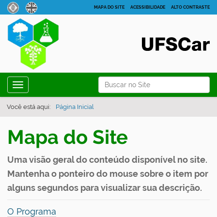
MAPA DO SITE
ACESSIBILIDADE
ALTO CONTRASTE
N
Busca
Toggle navigation
a
Busca Avançada…
v
Você está aqui:
Página Inicial
e
Mapa do Site
g
a
Uma visão geral do conteúdo disponível no site.
ç
Mantenha o ponteiro do mouse sobre o item por
ã
o
alguns segundos para visualizar sua descrição.
O Programa