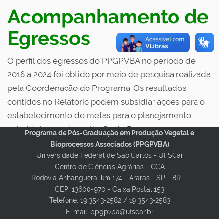
Acompanhamento de
Egressos
O perfil dos egressos do PPGPVBA no período de
2016 a 2024 foi obtido por meio de pesquisa realizada
pela Coordenação do Programa. Os resultados
contidos no Relatório podem subsidiar ações para o
estabelecimento de metas para o planejamento
estratégico e autoavaliação do Programa.
Programa de Pós-Graduação em Produção Vegetal e
Bioprocessos Associados (PPGPVBA)
Acesse aqui o Relatório de Acompanhamento de
Universidade Federal de São Carlos - UFSCar
Egressos 2016-2024 (.pdf 534 kb)
Centro de Ciências Agrárias - CCA
Rodovia Anhanguera, km 174 - Araras - SP - BR -
CEP: 13600-970 - Caixa Postal 153
Telefone: 19 3543-2582 / 19 3543-2583
E-mail: ppgpvba@ufscar.br