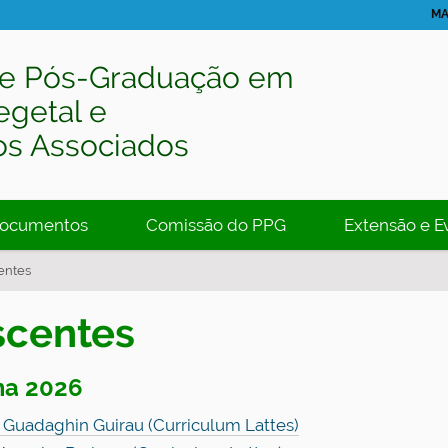
MA
e Pós-Graduação em
egetal e
os Associados
ocumentos
Comissão do PPG
Extensão e E
entes
scentes
ma 2026
 Guadaghin Guirau (Curriculum Lattes)