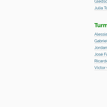
Gledso
Julia 
Tur
Alessi
Gabrie
Jordan
José F
Ricard
Victor 