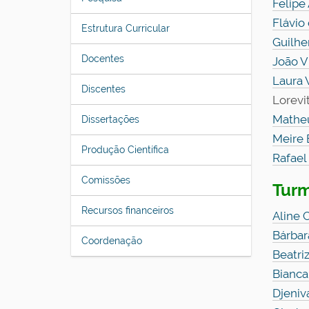
Felipe
Flávio
Estrutura Curricular
Guilhe
Docentes
João V
Laura 
Discentes
Lorevi
Matheu
Dissertações
Meire 
Produção Científica
Rafael
Comissões
Tur
Recursos financeiros
Aline 
Bárbar
Coordenação
Beatri
Bianca
Djeniv