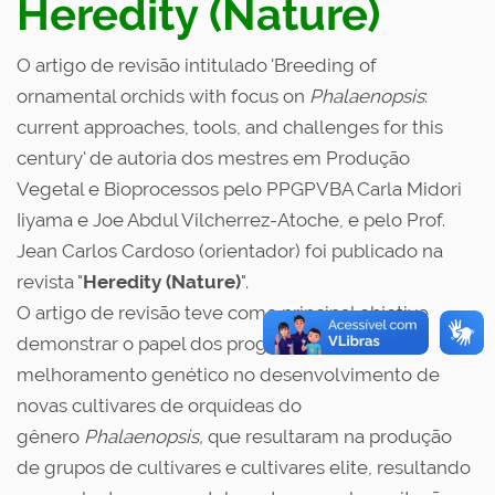
Heredity (Nature)
O artigo de revisão intitulado 'Breeding of
ornamental orchids with focus on
Phalaenopsis
:
current approaches, tools, and challenges for this
century
' de autoria dos mestres em Produção
Vegetal e Bioprocessos pelo PPGPVBA Carla Midori
Iiyama e Joe Abdul Vilcherrez-Atoche, e pelo Prof.
Jean Carlos Cardoso (orientador) foi publicado na
revista "
Heredity (Nature)
".
O artigo de revisão teve como principal objetivo
demonstrar o papel dos programas de
melhoramento genético no desenvolvimento de
novas cultivares de orquídeas do
gênero
Phalaenopsis,
que resultaram na produção
de grupos de cultivares e cultivares elite, resultando