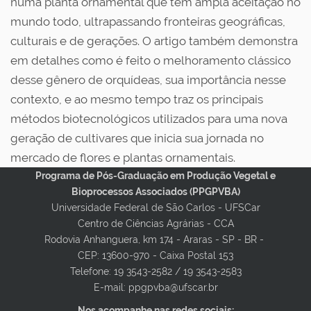
numa planta ornamental que tem ampla aceitação no
mundo todo, ultrapassando fronteiras geográficas,
culturais e de gerações. O artigo também demonstra
em detalhes como é feito o melhoramento clássico
desse gênero de orquídeas, sua importância nesse
contexto, e ao mesmo tempo traz os principais
métodos biotecnológicos utilizados para uma nova
geração de cultivares que inicia sua jornada no
mercado de flores e plantas ornamentais.
O artigo pode ser acessado na
Programa de Pós-Graduação em Produção Vegetal e
Bioprocessos Associados (PPGPVBA)
íntegra:
https://www.nature.com/articles/s41437-
Universidade Federal de São Carlos - UFSCar
024-00671-8
Centro de Ciências Agrárias - CCA
Rodovia Anhanguera, km 174 - Araras - SP - BR -
CEP: 13600-970 - Caixa Postal 153
Telefone: 19 3543-2582 / 19 3543-2583
E-mail: ppgpvba@ufscar.br
Nos acompanhe nas redes sociais: