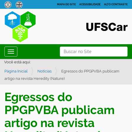
MAPA DO SITE
ACESSIBILIDADE
ALTO CONTRASTE
N
Busca
Toggle navigation
a
Busca Avançada…
Você está aqui:
v
Página Inicial
Notícias
Egressos do PPGPVBA publicam
e
artigo na revista Heredity (Nature)
g
a
Egressos do
ç
ã
PPGPVBA publicam
o
artigo na revista