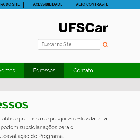
PA DO SITE
ACESSIBILIDADE
ALTO CONTRASTE
Busca
Busca Avançada…
ventos
Egressos
Contato
ssos
 obtido por meio de pesquisa realizada pela
 podem subsidiar ações para o
utoavaliação do Programa.