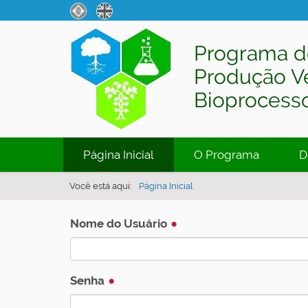
Programa d
Produção V
Bioprocess
N
Página Inicial
O Programa
D
a
v
Você está aqui:
Página Inicial
e
g
Nome do Usuário
a
ç
Senha
ã
o