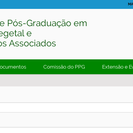
MA
e Pós-Graduação em
egetal e
os Associados
ocumentos
Comissão do PPG
Extensão e E