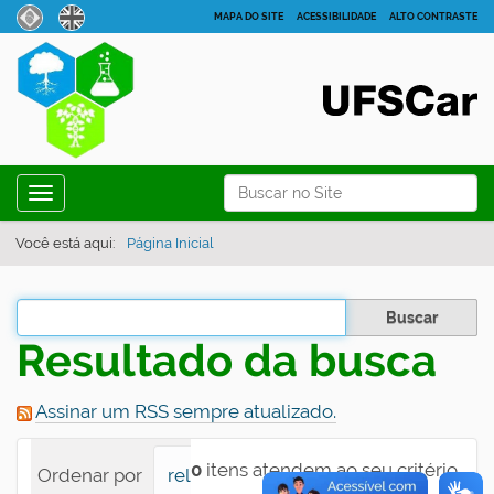
MAPA DO SITE
ACESSIBILIDADE
ALTO CONTRASTE
N
Busca
Toggle navigation
a
Busca Avançada…
v
Você está aqui:
Página Inicial
e
g
Filtrar os resultados
a
Resultado da busca
ç
ã
Assinar um RSS sempre atualizado.
o
0
itens atendem ao seu critério.
Ordenar por
relevância
data (mais recente pri