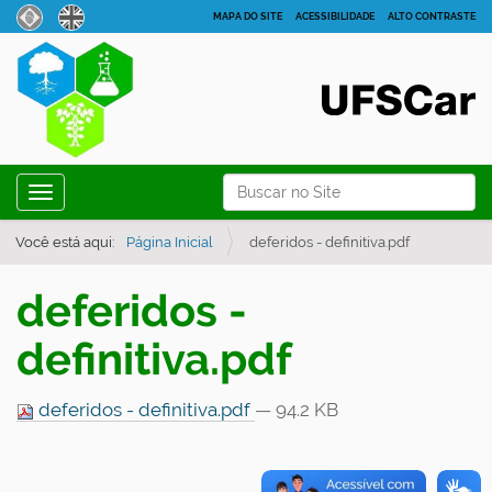
MAPA DO SITE
ACESSIBILIDADE
ALTO CONTRASTE
N
Busca
Toggle navigation
a
Busca Avançada…
v
Você está aqui:
Página Inicial
deferidos - definitiva.pdf
e
deferidos -
g
a
definitiva.pdf
ç
ã
deferidos - definitiva.pdf
— 94.2 KB
o